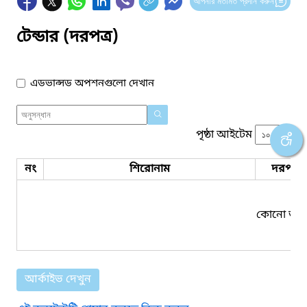
আপনার মতামত প্রদান করুন
টেন্ডার (দরপত্র)
এডভান্সড অপশনগুলো দেখান
পৃষ্ঠা আইটেম
নং
শিরোনাম
দরপত্র 
কোনো তথ্য
আর্কাইভ দেখুন